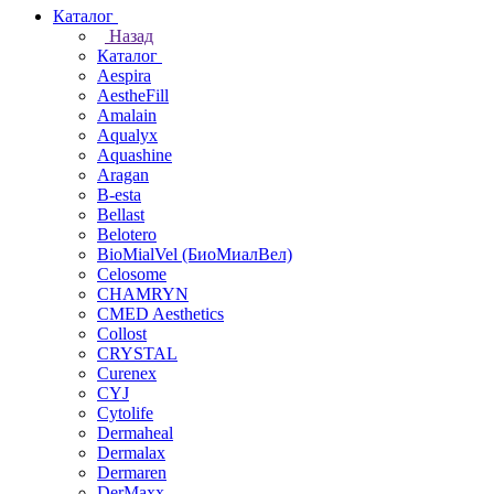
Каталог
Назад
Каталог
Aespira
AestheFill
Amalain
Aqualyx
Aquashine
Aragan
B-esta
Bellast
Belotero
BioMialVel (БиоМиалВел)
Celosome
CHAMRYN
CMED Aesthetics
Collost
CRYSTAL
Curenex
CYJ
Cytolife
Dermaheal
Dermalax
Dermaren
DerMaxx