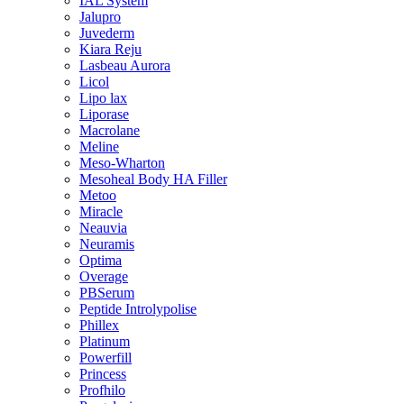
IAL System
Jalupro
Juvederm
Kiara Reju
Lasbeau Aurora
Licol
Lipo lax
Liporase
Macrolane
Meline
Meso-Wharton
Mesoheal Body HA Filler
Metoo
Miracle
Neauvia
Neuramis
Optima
Overage
PBSerum
Peptide Introlypolise
Phillex
Platinum
Powerfill
Princess
Profhilo