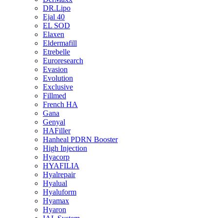
DR.Lipo
Ejal 40
EL SOD
Elaxen
Eldermafill
Etrebelle
Euroresearch
Evasion
Evolution
Exclusive
Fillmed
French HA
Gana
Genyal
HAFiller
Hanheal PDRN Booster
High Injection
Hyacorp
HYAFILIA
Hyalrepair
Hyalual
Hyaluform
Hyamax
Hyaron