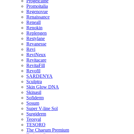
Progelcaine
Promoitalia
Regenovue
Renaissance
Reneall
Renokin
Replengen
Restylane
Revanesse
Revi
ReviNeux
Revitacare
RevitaFill
Revofil
SARDENYA
Sculptra
Skin Glow DNA
Skinasil
Sofiderm
Sosum
Super V-line Sol
Surgiderm
Teosyal
TESORO
The Chaeum Premium