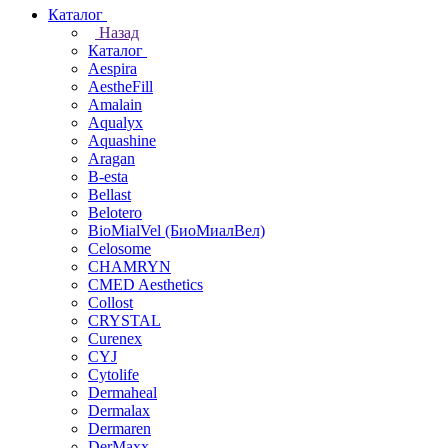
Каталог
Назад
Каталог
Aespira
AestheFill
Amalain
Aqualyx
Aquashine
Aragan
B-esta
Bellast
Belotero
BioMialVel (БиоМиалВел)
Celosome
CHAMRYN
CMED Aesthetics
Collost
CRYSTAL
Curenex
CYJ
Cytolife
Dermaheal
Dermalax
Dermaren
DerMaxx