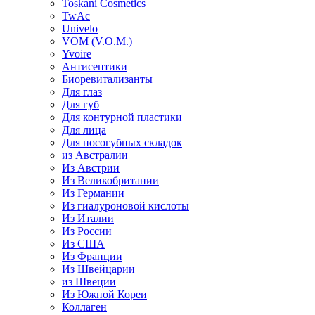
Toskani Cosmetics
TwAc
Univelo
VOM (V.O.M.)
Yvoire
Антисептики
Биоревитализанты
Для глаз
Для губ
Для контурной пластики
Для лица
Для носогубных складок
из Австралии
Из Австрии
Из Великобритании
Из Германии
Из гиалуроновой кислоты
Из Италии
Из России
Из США
Из Франции
Из Швейцарии
из Швеции
Из Южной Кореи
Коллаген