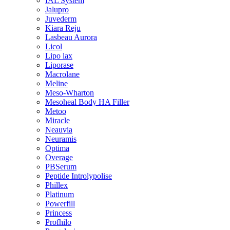
IAL System
Jalupro
Juvederm
Kiara Reju
Lasbeau Aurora
Licol
Lipo lax
Liporase
Macrolane
Meline
Meso-Wharton
Mesoheal Body HA Filler
Metoo
Miracle
Neauvia
Neuramis
Optima
Overage
PBSerum
Peptide Introlypolise
Phillex
Platinum
Powerfill
Princess
Profhilo