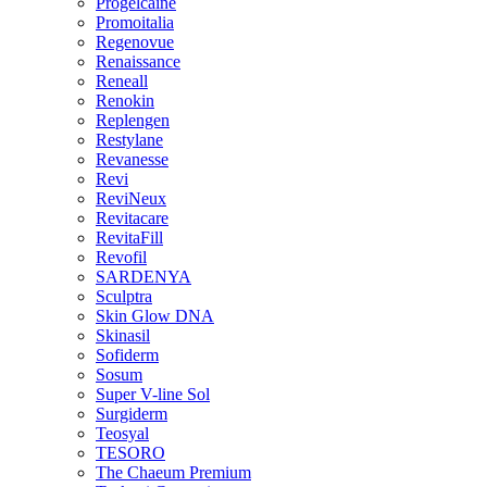
Progelcaine
Promoitalia
Regenovue
Renaissance
Reneall
Renokin
Replengen
Restylane
Revanesse
Revi
ReviNeux
Revitacare
RevitaFill
Revofil
SARDENYA
Sculptra
Skin Glow DNA
Skinasil
Sofiderm
Sosum
Super V-line Sol
Surgiderm
Teosyal
TESORO
The Chaeum Premium