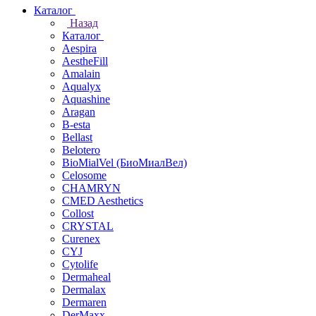
Каталог
Назад
Каталог
Aespira
AestheFill
Amalain
Aqualyx
Aquashine
Aragan
B-esta
Bellast
Belotero
BioMialVel (БиоМиалВел)
Celosome
CHAMRYN
CMED Aesthetics
Collost
CRYSTAL
Curenex
CYJ
Cytolife
Dermaheal
Dermalax
Dermaren
DerMaxx