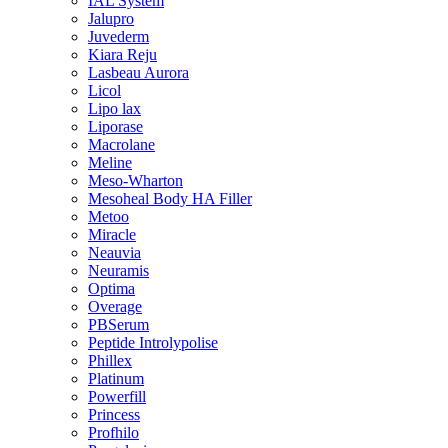
IAL System
Jalupro
Juvederm
Kiara Reju
Lasbeau Aurora
Licol
Lipo lax
Liporase
Macrolane
Meline
Meso-Wharton
Mesoheal Body HA Filler
Metoo
Miracle
Neauvia
Neuramis
Optima
Overage
PBSerum
Peptide Introlypolise
Phillex
Platinum
Powerfill
Princess
Profhilo