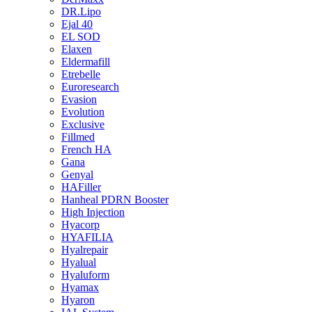
DR.Lipo
Ejal 40
EL SOD
Elaxen
Eldermafill
Etrebelle
Euroresearch
Evasion
Evolution
Exclusive
Fillmed
French HA
Gana
Genyal
HAFiller
Hanheal PDRN Booster
High Injection
Hyacorp
HYAFILIA
Hyalrepair
Hyalual
Hyaluform
Hyamax
Hyaron