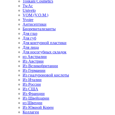
Toskani Cosmetics
TwAc
Univelo
VOM (V.O.M.)
Yvoire
Антисептики
Биоревитализанты
Для глаз
Для губ
Для контурной пластики
Для лица
Для носогубных складок
из Австралии
Из Австрии
Из Великобритании
Из Германии
Из гиалуроновой кислоты
Из Италии
Из России
Из США
Из Франции
Из Швейцарии
из Швеции
Из Южной Кореи
Коллаген